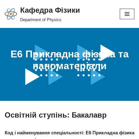
Кафедра Фізики
Перейти
Department of Physics
до
вмісту
Е6 Прикладна фізика та
наноматеріали
Освітній ступінь:
Бакалавр
Код і найменування спеціальності: Е6 Прикладна фізика