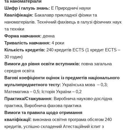
та наноматеріали
Шифр і галузь знань:
Е Природничі науки
Кваліфікація:
Бакалавр прикладної фізики та
наноматеріалів. Технічний фахівець в галузі фізичних наук
та техніки
Форма навчання:
денна
Тривалість навчання:
4 роки
Кількість кредитів:
240 кредитів ECTS (1 кредит ЕСТS –
30 годин)
Вимоги до рівня освіти вступників:
повна загальна
середня освіта
Вагові коефіцієнти
оцінок із предметів національного
мультипредметного тесту
:
Українська мова – 0,3;
Математика – 0,5; Історія України – 0,2
Практика/Стажування:
Виробнича науково-дослідна
практика, Виробнича фахова практика
Вимоги та правила щодо отримання
кваліфікації:
виконана освітня програма обсягом 240
кредитів, успішно складений Атестаційний іспит з