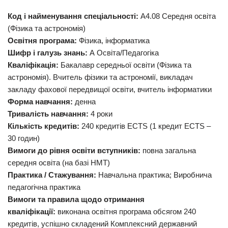
Код і найменування спеціальності:
А4.08 Середня освіта
(Фізика та астрономія)
Освітня програма:
Фізика, інформатика
Шифр і галузь знань:
А Освіта/Педагогіка
Кваліфікація:
Бакалавр середньої освіти (Фізика та
астрономія). Вчитель фізики та астрономії, викладач
закладу фахової передвищої освіти, вчитель інформатики
Форма навчання:
денна
Тривалість навчання:
4 роки
Кількість кредитів:
240 кредитів ECTS (1 кредит ЕСТS –
30 годин)
Вимоги до рівня освіти вступників:
повна загальна
середня освіта (на базі НМТ)
Практика / Стажування:
Навчальна практика; Виробнича
педагогічна практика
Вимоги та правила щодо отримання
кваліфікації:
виконана освітня програма обсягом 240
кредитів, успішно складений Комплексний державний