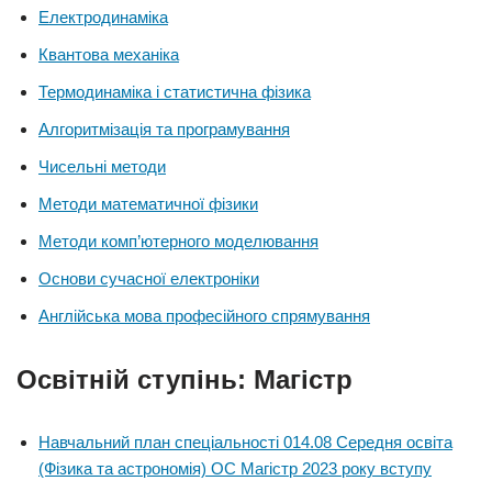
Електродинаміка
Квантова механіка
Термодинаміка і статистична фізика
Алгоритмізація та програмування
Чисельні методи
Методи математичної фізики
Методи комп’ютерного моделювання
Основи сучасної електроніки
Англійська мова професійного спрямування
Освітній ступінь: Магістр
Навчальний план спеціальності 014.08 Середня освіта
(Фізика та астрономія) ОС Магістр 2023 року вступу