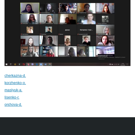
cherkazna-d.
korzhenko-o.
maslyuk-a.
lisenko-r.
orєhova-d.