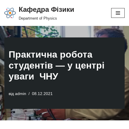
Кафедра Фізики
Перейти
Department of Physics
до
вмісту
Практична робота
студентів — у центрі
уваги ЧНУ
від
admin
08.12.2021