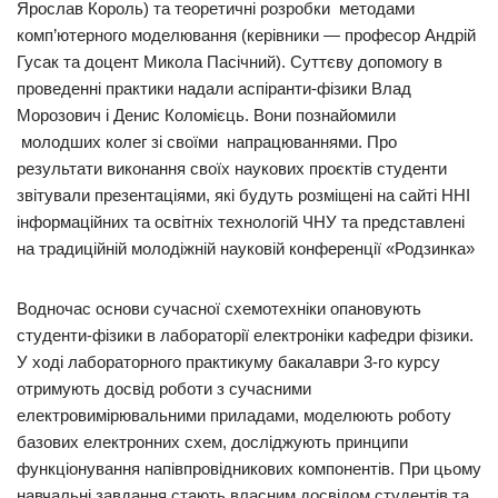
Ярослав Король) та теоретичні розробки методами
комп’ютерного моделювання (керівники — професор Андрій
Гусак та доцент Микола Пасічний). Суттєву допомогу в
проведенні практики надали аспіранти-фізики Влад
Морозович і Денис Коломієць. Вони познайомили
молодших колег зі своїми напрацюваннями. Про
результати виконання своїх наукових проєктів студенти
звітували презентаціями, які будуть розміщені на сайті ННІ
інформаційних та освітніх технологій ЧНУ та представлені
на традиційній молодіжній науковій конференції «Родзинка»
Водночас основи сучасної схемотехніки опановують
студенти-фізики в лабораторії електроніки кафедри фізики.
У ході лабораторного практикуму бакалаври 3-го курсу
отримують досвід роботи з сучасними
електровимірювальними приладами, моделюють роботу
базових електронних схем, досліджують принципи
функціонування напівпровідникових компонентів. При цьому
навчальні завдання стають власним досвідом студентів та