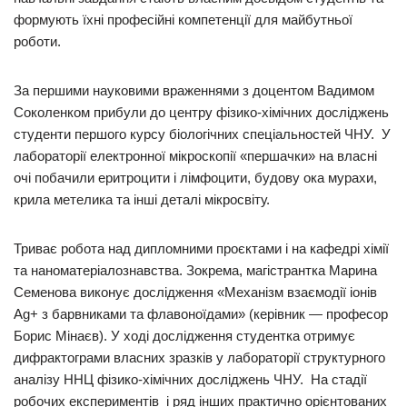
формують їхні професійні компетенції для майбутньої
роботи.
За першими науковими враженнями з доцентом Вадимом
Соколенком прибули до центру фізико-хімічних досліджень
студенти першого курсу біологічних спеціальностей ЧНУ. У
лабораторії електронної мікроскопії «першачки» на власні
очі побачили еритроцити і лімфоцити, будову ока мурахи,
крила метелика та інші деталі мікросвіту.
Триває робота над дипломними проєктами і на кафедрі хімії
та наноматеріалознавства. Зокрема, магістрантка Марина
Семенова виконує дослідження «Механізм взаємодії іонів
Ag+ з барвниками та флавоноїдами» (керівник — професор
Борис Мінаєв). У ході дослідження студентка отримує
дифрактограми власних зразків у лабораторії структурного
аналізу ННЦ фізико-хімічних досліджень ЧНУ. На стадії
робочих експериментів і ряд інших практично орієнтованих