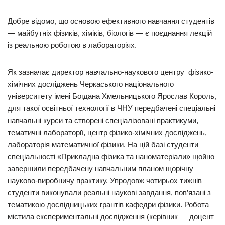
Добре відомо, що основою ефективного навчання студентів
— майбутніх фізиків, хіміків, біологів — є поєднання лекцій
із реальною роботою в лабораторіях.
Як зазначає директор навчально-наукового центру фізико-
хімічних досліджень Черкаського національного
університету імені Богдана Хмельницького Ярослав Король,
для такої освітньої технології в ЧНУ передбачені спеціальні
навчальні курси та створені спеціалізовані практикуми,
тематичні лабораторії, центр фізико-хімічних досліджень,
лабораторія математичної фізики. На цій базі студенти
спеціальності «Прикладна фізика та наноматеріали» щойно
завершили передбачену навчальним планом щорічну
науково-виробничу практику. Упродовж чотирьох тижнів
студенти виконували реальні наукові завдання, пов’язані з
тематикою дослідницьких грантів кафедри фізики. Робота
містила експериментальні дослідження (керівник — доцент