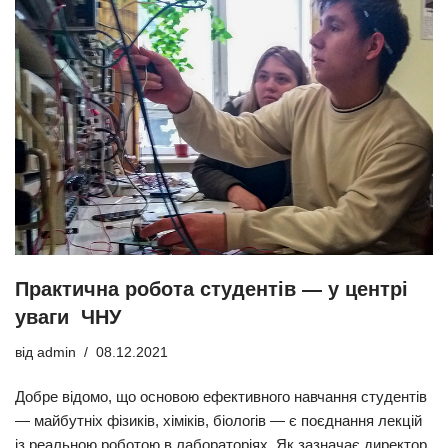
Практична робота студентів — у центрі
уваги ЧНУ
від
admin
08.12.2021
Добре відомо, що основою ефективного навчання студентів
— майбутніх фізиків, хіміків, біологів — є поєднання лекцій
із реальною роботою в лабораторіях. Як зазначає директор