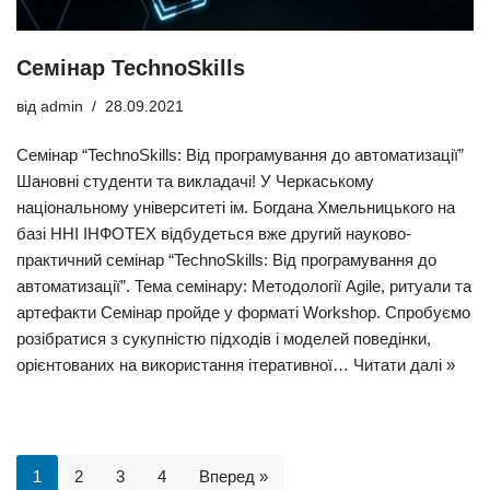
Семінар TechnoSkills
від
admin
28.09.2021
Семінар “TechnoSkills: Від програмування до автоматизації”
Шановні студенти та викладачі! У Черкаському
національному університеті ім. Богдана Хмельницького на
базі ННІ ІНФОТЕХ відбудеться вже другий науково-
практичний семінар “TechnoSkills: Від програмування до
автоматизації”. Тема семінару: Методології Agile, ритуали та
артефакти Семінар пройде у форматі Workshop. Спробуємо
розібратися з сукупністю підходів і моделей поведінки,
орієнтованих на використання ітеративної…
Читати далі »
1
2
3
4
Вперед »