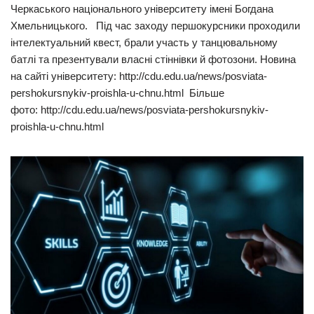
Черкаського національного університету імені Богдана
Хмельницького. Під час заходу першокурсники проходили
інтелектуальний квест, брали участь у танцювальному
батлі та презентували власні стіннівки й фотозони. Новина
на сайті університету: http://cdu.edu.ua/news/posviata-
pershokursnykiv-proishla-u-chnu.html Більше
фото: http://cdu.edu.ua/news/posviata-pershokursnykiv-
proishla-u-chnu.html