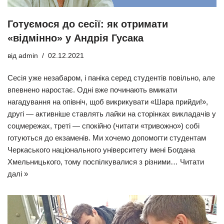
Готуємося до сесії: як отримати
«відмінно» у Андрія Гусака
від
admin
02.12.2021
Сесія уже незабаром, і паніка серед студентів повільно, але
впевнено наростає. Одні вже починають вмикати
нагадування на опівніч, щоб викрикувати «Шара прийди!»,
другі — активніше ставлять лайки на сторінках викладачів у
соцмережах, треті — спокійно (читати «тривожно») собі
готуються до екзаменів. Ми хочемо допомогти студентам
Черкаського національного університету імені Богдана
Хмельницького, тому поспілкувалися з різними…
Читати
далі »