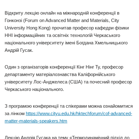
Відкриту лекцію онлайн на міжнародній конференції в
Гонконзі (Forum on Advanced Matter and Materials, City
University Hong Kong) прочитав професор кафедри фізики
ННІ інформаційних та освітніх технологій Черкаського
національного університету імені Богдана Хмельницького
Андрій Гусак.
Один з організаторів конференції Кінг Нінг Ту, професор
департаменту матеріалознавства Каліфорнійського
університету Лос-Анджелеса (США) та почесний професор
Черкаського національного.
З програмою конференції та спікерами можна ознайомитися
за лінком
https://www.cityu.edu.hk/hktechforum/cof-advanced-
matter-materials-speakers.htm
Лекцію Андрія Гусака на тему «Термодинамічний підхід до