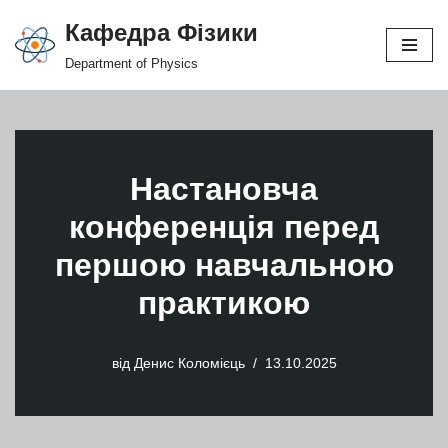
Кафедра Фізики
Перейти
Department of Physics
до
вмісту
Настановча
конференція перед
першою навчальною
практикою
від
Денис Коломієць
13.10.2025