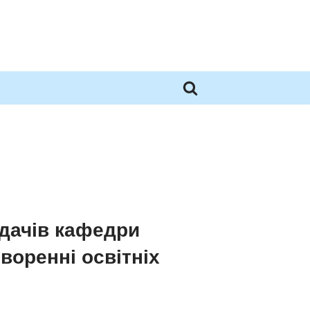
дачів кафедри
воренні освітніх