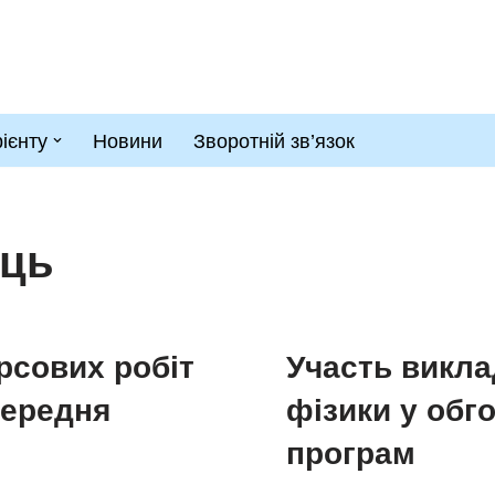
рієнту
Новини
Зворотній зв’язок
єць
рсових робіт
Участь викла
Середня
фізики у обго
програм