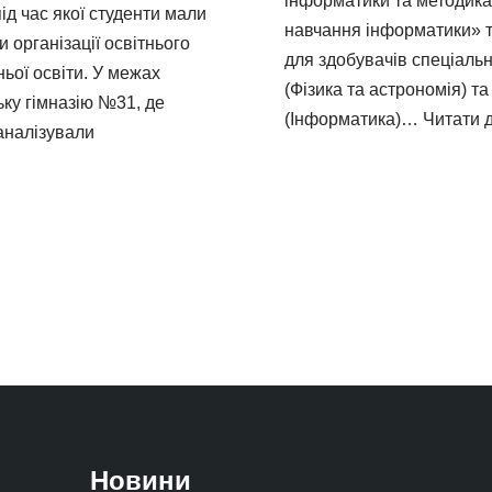
інформатики та методика
ід час якої студенти мали
навчання інформатики» 
 організації освітнього
для здобувачів спеціаль
ьої освіти. У межах
(Фізика та астрономія) т
ьку гімназію №31, де
(Інформатика)…
Читати д
 аналізували
Новини