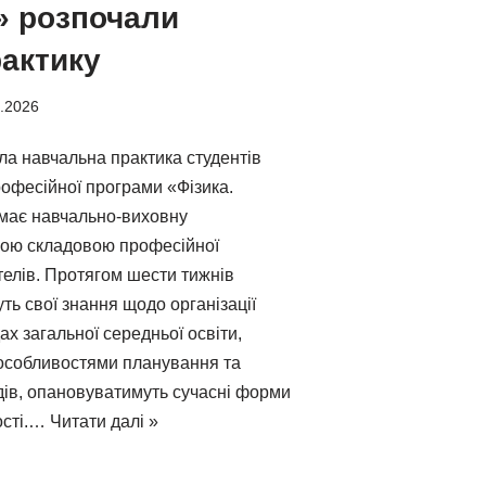
» розпочали
актику
.2026
ла навчальна практика студентів
рофесійної програми «Фізика.
 має навчально-виховну
вою складовою професійної
телів. Протягом шести тижнів
ь свої знання щодо організації
ах загальної середньої освіти,
особливостями планування та
одів, опановуватимуть сучасні форми
ості.…
Читати далі »