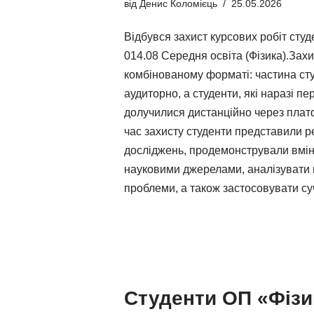
від
Денис Коломієць
25.05.2026
Відбувся захист курсових робіт студ
014.08 Середня освіта (Фізика).Зах
комбінованому форматі: частина сту
аудиторно, а студенти, які наразі п
долучилися дистанційно через плат
час захисту студенти представили р
досліджень, продемонстрували вмі
науковими джерелами, аналізувати п
проблеми, а також застосовувати с
Студенти ОП «Фізи