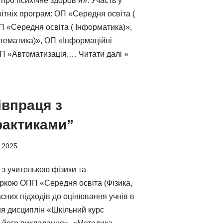
 про психічне здоров’я». Участь у
вітніх програм: ОП «Середня освіта (
П «Середня освіта ( Інформатика)»,
тематика)», ОП «Інформаційні
 ОП «Автоматизація,…
Читати далі »
івпраця з
рактиками”
.2025
 з учителькою фізики та
ркою ОПП «Середня освіта (Фізика,
сних підходів до оцінювання учнів в
я дисциплін «Шкільний курс