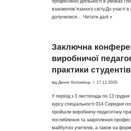
професійної діяльності в умовах гл
взаємопов’язаного світу.До участі в
долучилися…
Читати далі »
Заключна конферен
виробничої педагог
практики студентів
від
Денис Коломієць
17.12.2025
У період з 3 листопада по 13 грудня
курсу спеціальності 014 Середня осв
пройшли виробничу педагогічну пра
поглиблення та закріплення профес
майбутніх учителів, а також на фор