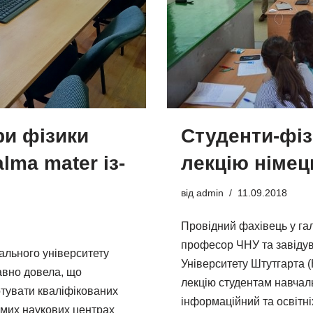
и фізики
Студенти-фіз
ma mater із-
лекцію німе
від
admin
11.09.2018
Провідний фахівець у гал
професор ЧНУ та завідув
ального університету
Університету Штутгарта 
авно довела, що
лекцію студентам навчал
отувати кваліфікованих
інформаційний та освітні
домих наукових центрах