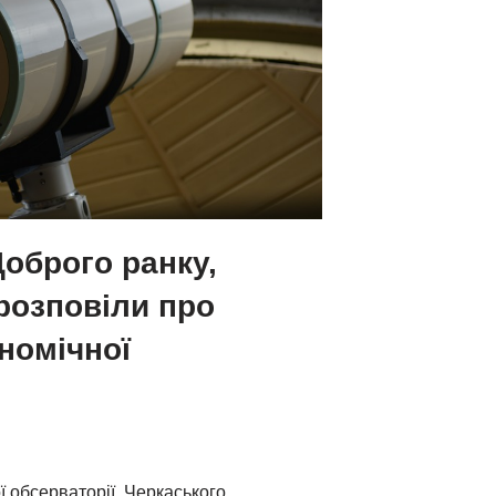
Доброго ранку,
розповіли про
номічної
ї обсерваторії Черкаського