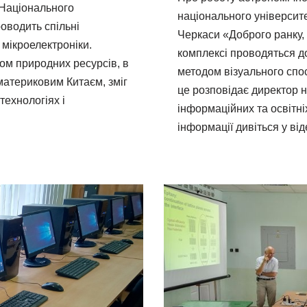
Національного
національного університе
роводить спільні
Черкаси «Доброго ранку
 мікроелектроніки.
комплексі проводяться д
мом природних ресурсів, в
методом візуального сп
материковим Китаєм, зміг
це розповідає директор н
технологіях і
інформаційних та освітн
інформації дивіться у від