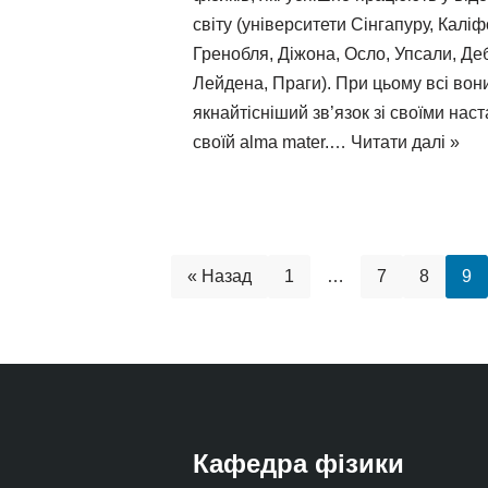
світу (університети Сінгапуру, Калі
Гренобля, Діжона, Осло, Упсали, Де
Лейдена, Праги). При цьому всі вон
якнайтісніший зв’язок зі своїми на
своїй alma mater.…
Читати далі »
« Назад
1
…
7
8
9
Кафедра фізики