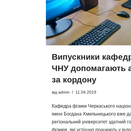
Випускники кафедр
ЧНУ допомагають al
за кордону
від
admin
11.04.2019
Кафедра фізики Черкаського націон
імені Богдана Хмельницького вже д
регіональний університет здатний г
фізиків, які успішно працюють у ві