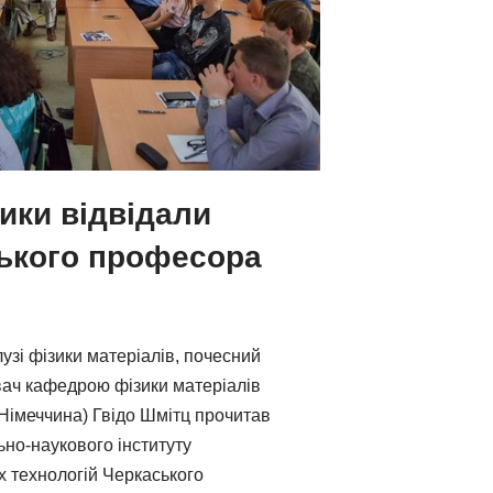
ики відвідали
цького професора
узі фізики матеріалів, почесний
ач кафедрою фізики матеріалів
(Німеччина) Гвідо Шмітц прочитав
ьно-наукового інституту
х технологій Черкаського