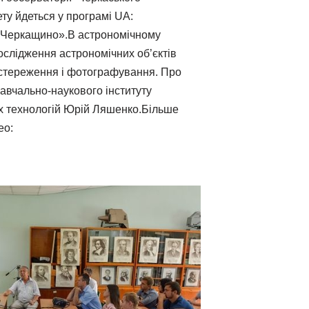
ту йдеться у програмі UA:
, Черкащино».В астрономічному
ослідження астрономічних об’єктів
остереження і фотографування. Про
авчально-наукового інституту
іх технологій Юрій Ляшенко.Більше
ео: