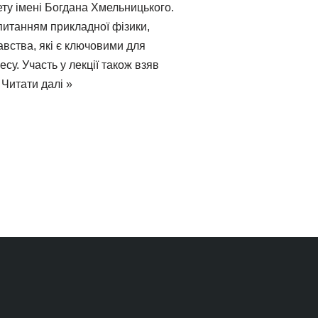
ету імені Богдана Хмельницького.
питанням прикладної фізики,
авства, які є ключовими для
су. Участь у лекції також взяв
…
Читати далі »