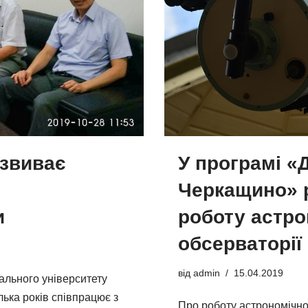
звиває
У програмі «
Черкащино» 
и
роботу астро
обсерваторії
від
admin
15.04.2019
ального університету
лька років співпрацює з
Про роботу астрономічно