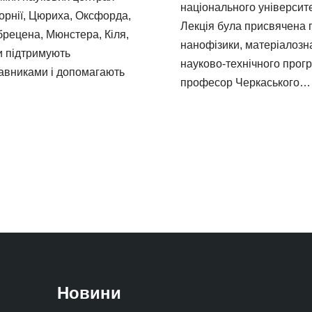
національного університ
форнії, Цюриха, Оксфорда,
Лекція була присвячена 
брецена, Мюнстера, Кіля,
нанофізики, матеріалозн
и підтримують
науково-технічного прогре
ставниками і допомагають
професор Черкаського
Новини